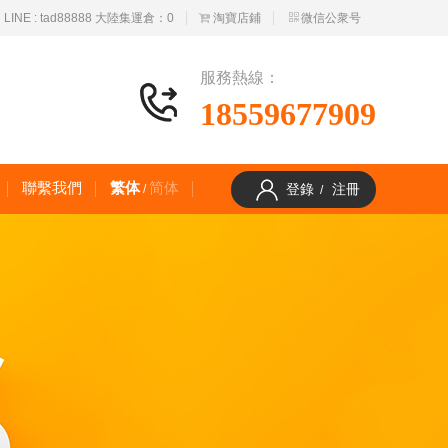
LINE : tad88888 大陸集運倉：0
淘寶店鋪
微信公衆号
服務熱線：
18559677909
聯繫我們
繁体
简体
登錄
注冊
/
/