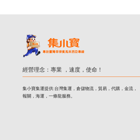
經營理念：專業 ，速度，使命！
集小寶集運提供:台灣集運，倉儲物流，貿易，代購，金流，
報關，海運，一條龍服務。