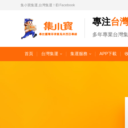
集小寶集運,台灣集運！
Facebook
專注
台
多年專業台灣
首頁
台灣集運
集運服務
APP下載