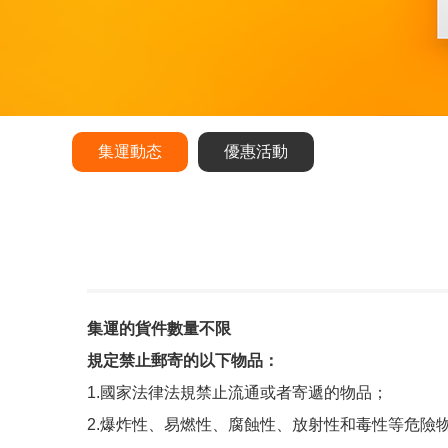
集運動态
優惠活動
集運的貨件數量不限
規定禁止郵寄的以下物品：
1.國家法律法規禁止流通或者寄遞的物品；
2.爆炸性、易燃性、腐蝕性、放射性和毒性等危險