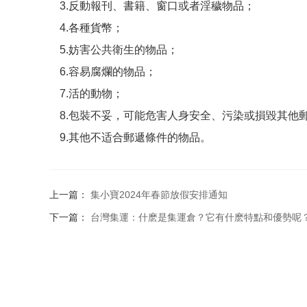
3.反動報刊、書籍、窗口或者淫穢物品；
4.各種貨幣；
5.妨害公共衛生的物品；
6.容易腐爛的物品；
7.活的動物；
8.包裝不妥，可能危害人身安全、污染或損毀其他
9.其他不适合郵遞條件的物品。
上一篇：
集小寶2024年春節放假安排通知
下一篇：
台灣集運：什麽是集運倉？它有什麽特點和優勢呢