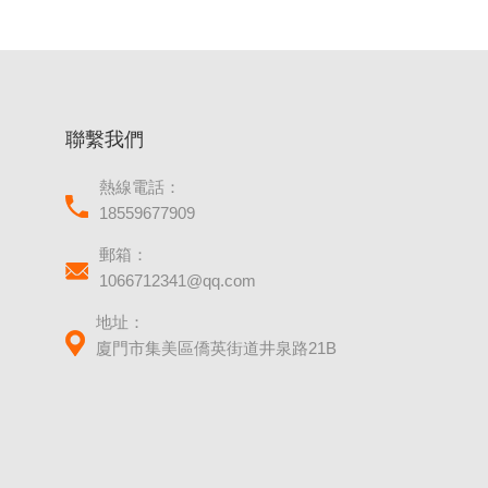
聯繫我們
熱線電話：
18559677909
郵箱：
1066712341@qq.com
地址：
廈門市集美區僑英街道井泉路21B