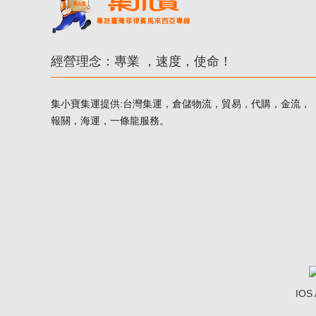
經營理念：專業 ，速度，使命！
集小寶集運提供:台灣集運，倉儲物流，貿易，代購，金流，
報關，海運，一條龍服務。
IOS