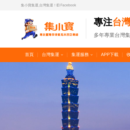
集小寶集運,台灣集運！
Facebook
專注
台
多年專業台灣
首頁
台灣集運
集運服務
APP下載