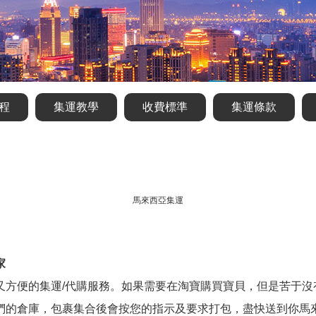
程
集運教學
收費標準
集運條款
馬來西亞集運
家
又方便的集運/代購服務。如果需要在淘寶購買寶貝，但是苦于沒
們的倉庫，包裹集合後會按您的指示及要求打包，盡快送到你馬