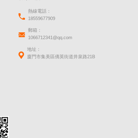
熱線電話：
18559677909
郵箱：
1066712341@qq.com
地址：
廈門市集美區僑英街道井泉路21B