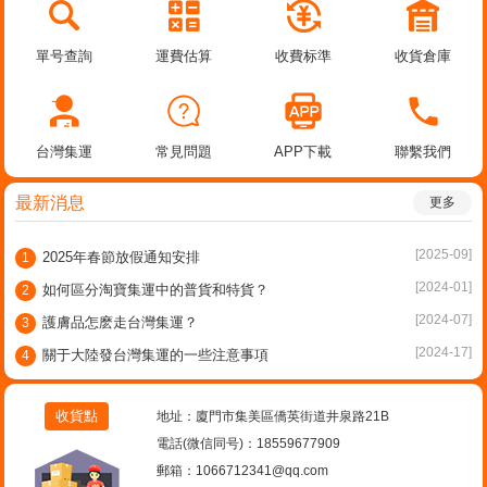
單号查詢
運費估算
收費标準
收貨倉庫
台灣集運
常見問題
APP下載
聯繫我們
最新消息
更多
[2025-09]
2025年春節放假通知安排
1
[2024-01]
如何區分淘寶集運中的普貨和特貨？
2
[2024-07]
護膚品怎麽走台灣集運？
3
[2024-17]
關于大陸發台灣集運的一些注意事項
4
收貨點
地址：廈門市集美區僑英街道井泉路21B
電話(微信同号)：18559677909
郵箱：1066712341@qq.com