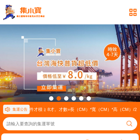
公斤。 (2) 單一件才積 ≧ 8才。才數=長（CM）*寬（CM）*高（CM）/
集運公告