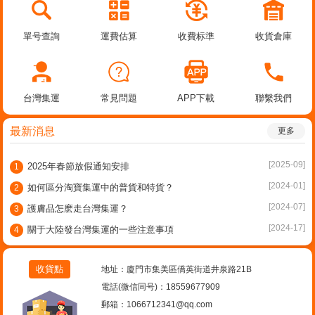
單号查詢
運費估算
收費标準
收貨倉庫
台灣集運
常見問題
APP下載
聯繫我們
最新消息
更多
[2025-09]
2025年春節放假通知安排
1
[2024-01]
如何區分淘寶集運中的普貨和特貨？
2
[2024-07]
護膚品怎麽走台灣集運？
3
[2024-17]
關于大陸發台灣集運的一些注意事項
4
收貨點
地址：廈門市集美區僑英街道井泉路21B
電話(微信同号)：18559677909
郵箱：1066712341@qq.com