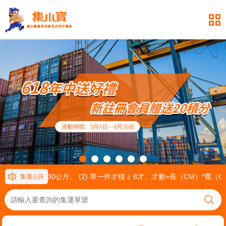
 單一件重量≧ 30公斤。 (2) 單一件才積 ≧ 8才。才數=長（CM）*寬（
集運公告